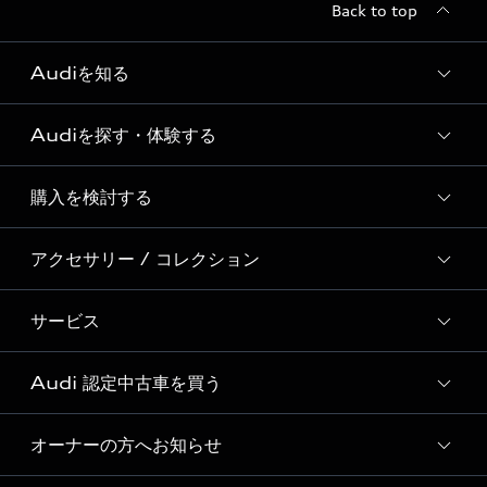
Back to top
Audiを知る
Audiを探す・体験する
Audi ブランド
Story of Progress
購入を検討する
ディーラー検索
Audi Sport
新車在庫検索
アクセサリー / コレクション
モデル一覧
Formula 1®
試乗車・展示車検索
特別仕様モデル / 限定モデル
デジタルサービス
サービス
純正アクセサリー
見積り依頼
e-tronラインアップ
Audi exclusive
オンラインショップ
試乗予約
Audi 認定中古車を買う
サービス入庫予約
価格シミュレーション
Audi driving experience
Audi collection
サービスプログラム
車両比較
オーナーの方へお知らせ
Audi認定中古車
アウディナビアプリ
メンテナンス
ご購入サポート