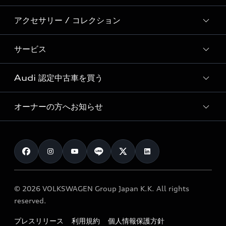
Audi Sport
新車在庫検索
アクセサリー / コレクション
モデル一覧
Formula 1®
試乗車・展示車検索
特別仕様モデル / 限定モデル
デジタルサービス
サービス
純正アクセサリー
見積り依頼
e-tronラインアップ
Audi exclusive
オンラインショップ
試乗予約
Audi 認定中古車を買う
サービス入庫予約
価格シミュレーション
Audi driving experience
Audi collection
サービスプログラム
車両比較
オーナーの方へお知らせ
Audi認定中古車
アウディナビアプリ
メンテナンス
ご購入サポート
Audi認定中古車検索
お知らせ
車検 / 定期点検
カタログ一覧
クオリティ
オーナー様向けキャンペーン
e-tronアフターサポート
保証
リコール関連情報
Audi Top Service紹介
© 2026 VOLKSWAGEN Group Japan K.K. All rights
メンテナンス
特定整備適用車一覧
reserved.
myAudi
24時間緊急サポート
リサイクル法
プレスリリース
利用規約
個人情報保護方針