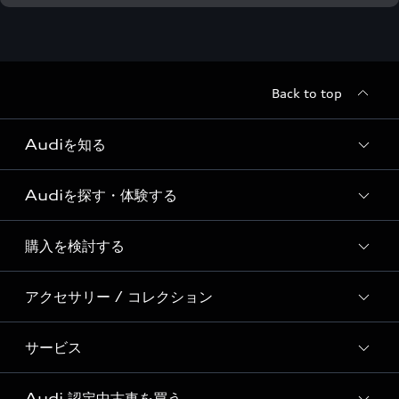
Back to top
Audiを知る
Audiを探す・体験する
Audi ブランド
Story of Progress
購入を検討する
ディーラー検索
Audi Sport
新車在庫検索
アクセサリー / コレクション
モデル一覧
Formula 1®
試乗車・展示車検索
特別仕様モデル / 限定モデル
デジタルサービス
サービス
純正アクセサリー
見積り依頼
e-tronラインアップ
Audi exclusive
オンラインショップ
試乗予約
Audi 認定中古車を買う