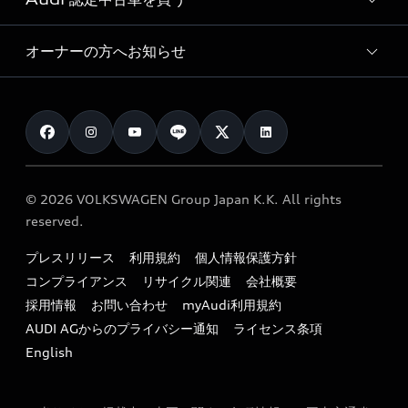
サービス入庫予約
価格シミュレーション
Audi driving experience
Audi collection
サービスプログラム
車両比較
オーナーの方へお知らせ
Audi認定中古車
アウディナビアプリ
メンテナンス
ご購入サポート
Audi認定中古車検索
お知らせ
車検 / 定期点検
カタログ一覧
クオリティ
オーナー様向けキャンペーン
e-tronアフターサポート
保証
リコール関連情報
Audi Top Service紹介
© 2026 VOLKSWAGEN Group Japan K.K. All rights
メンテナンス
特定整備適用車一覧
reserved.
myAudi
24時間緊急サポート
リサイクル法
プレスリリース
利用規約
個人情報保護方針
ファイナンス
コンプライアンス
リサイクル関連
会社概要
よくある質問（FAQ）
採用情報
お問い合わせ
myAudi利用規約
キャンペーン / イベント
AUDI AGからのプライバシー通知
ライセンス条項
買取査定
English