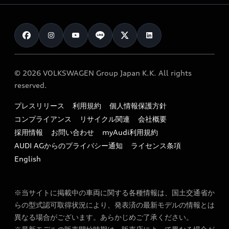
メンテナンス
ご購入サポート
Audi認定中古車検索
お知らせ
車検 / 定期点検
カタログ一覧
クオリティ
オーナー様向けキャンペーン
e-tronアフターサポート
保証
リコール関連情報
Audi Top Service紹介
© 2026 VOLKSWAGEN Group Japan K.K. All rights
メンテナンス
特定整備適用車一覧
reserved.
myAudi
24時間緊急サポート
リサイクル法
プレスリリース
利用規約
個人情報保護方針
ファイナンス
コンプライアンス
リサイクル関連
会社概要
よくある質問（FAQ）
採用情報
お問い合わせ
myAudi利用規約
キャンペーン / イベント
AUDI AGからのプライバシー通知
ライセンス条項
買取査定
English
※当サイトに掲載中の車両に関する各種情報は、国土交通省か
らの型式認可取得状況により、発表済の最新モデルの情報とは
異なる場合がございます。あらかじめご了承ください。