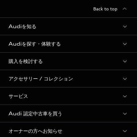
Back to top
Audiを知る
Audiを探す・体験する
Audi ブランド
Story of Progress
購入を検討する
ディーラー検索
Audi Sport
新車在庫検索
アクセサリー / コレクション
モデル一覧
Formula 1®
試乗車・展示車検索
特別仕様モデル / 限定モデル
デジタルサービス
サービス
純正アクセサリー
見積り依頼
e-tronラインアップ
Audi exclusive
オンラインショップ
試乗予約
Audi 認定中古車を買う
サービス入庫予約
価格シミュレーション
Audi driving experience
Audi collection
サービスプログラム
車両比較
オーナーの方へお知らせ
Audi認定中古車
アウディナビアプリ