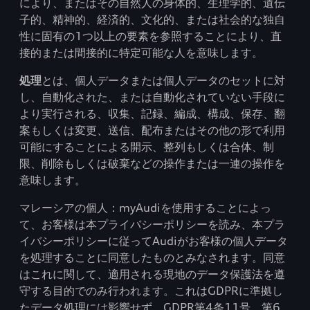
により、またはその自然人の身体的、生理学的、遺伝
子的、精神的、経済的、文化的、または社会的な独自
性に固有の1つ以上の要素を参照することにより、直
接的または間接的に特定可能な人を意味します。
処理
とは、個人データまたは個人データのセットに対
し、自動化された、または自動化されていない手段に
より実行される、収集、記録、編成、構成、保存、翻
案もしくは変更、送信、配布またはその他の形で利用
可能にすることによる開示、整列もしくは合体、制
限、削除もしくは破棄などの操作または一連の操作を
意味します。
マレーシアの個人：myAudiを使用することによっ
て、お客様は本プライバシーポリシーを読み、本プラ
イバシーポリシーに従ってAudiがお客様の個人データ
を処理することに同意したものとみなされます。同意
はこれに関して、適用される現地のデータ保護法を遵
守する目的でのみ行われます。これはGDPRに準拠し
たデータ処理には影響せず、GDPR第4条11号、第6