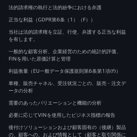
法的請求権の執行と法的紛争における弁護
正当な利益（GDPR第6条（1）（F））
当社は法的請求権を立証、行使、弁護する正当な利益
を有します。
一般的な顧客分析、企業経営のための統計的評価、
FINを用いた原価計算と管理
利益衡量（EU一般データ保護規則第6条第1項(f)）
車種、販売チャネル、受注状況ごとの、販売・注文デ
ータの分析
需要のあったバリエーションと機能の分析
必要に応じてVINを使用したビジネス指標の報告
後付けソリューションおよび顧客固有の（後継）製品
の、顧客への、および情報として（顧客と取引関係に