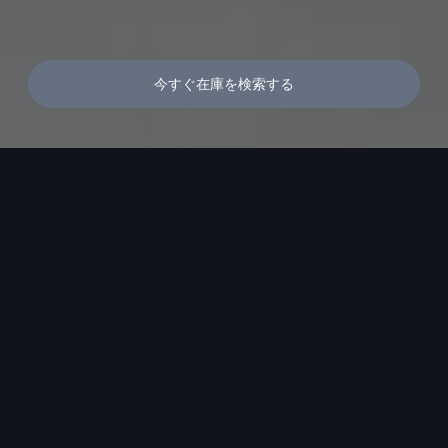
今すぐ在庫を検索する
メニュー
サポート
24時間緊急サポート
サービス
Audi Roadside Assistanceは、万一の路上での故障な
ど、緊急時の応急処置や車両の牽引、ドライバーの移