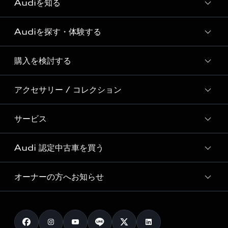
Audiを知る
Audiを探す・体験する
Audi ブランド
Story of Progress
購入を検討する
ディーラー検索
Audi Sport
新車在庫検索
アクセサリー / コレクション
モデル一覧
Formula 1®
試乗車・展示車検索
特別仕様モデル / 限定モデル
デジタルサービス
サービス
純正アクセサリー
見積り依頼
e-tronラインアップ
Audi exclusive
オンラインショップ
試乗予約
Audi 認定中古車を買う
サービス入庫予約
価格シミュレーション
Audi driving experience
Audi collection
サービスプログラム
車両比較
オーナーの方へお知らせ
Audi認定中古車
アウディナビアプリ
メンテナンス
ご購入サポート
Audi認定中古車検索
お知らせ
車検 / 定期点検
カタログ一覧
クオリティ