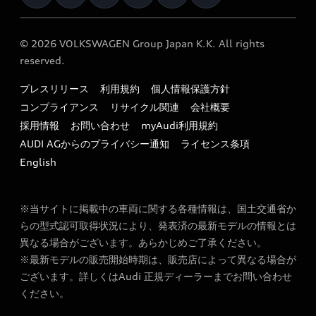
オーナー様向けキャンペーン
e-tronアフターサポート
保証
リコール関連情報
Audi Top Service紹介
© 2026 VOLKSWAGEN Group Japan K.K. All rights
メンテナンス
特定整備適用車一覧
reserved.
myAudi
24時間緊急サポート
リサイクル法
プレスリリース
利用規約
個人情報保護方針
ファイナンス
コンプライアンス
リサイクル関連
会社概要
よくある質問（FAQ）
採用情報
お問い合わせ
myAudi利用規約
キャンペーン / イベント
AUDI AGからのプライバシー通知
ライセンス条項
買取査定
English
※当サイトに掲載中の車両に関する各種情報は、国土交通省か
らの型式認可取得状況により、発表済の最新モデルの情報とは
異なる場合がございます。あらかじめご了承ください。
※最新モデルの販売開始時期は、販売店によって異なる場合が
ございます。詳しくはAudi 正規ディーラーまでお問い合わせ
ください。