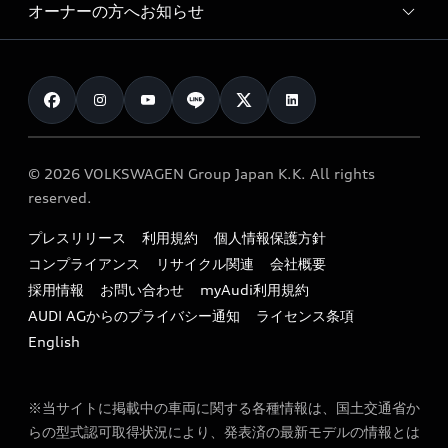
サービスプログラム
車両比較
オーナーの方へお知らせ
Audi認定中古車
アウディナビアプリ
メンテナンス
ご購入サポート
Audi認定中古車検索
お知らせ
車検 / 定期点検
カタログ一覧
クオリティ
オーナー様向けキャンペーン
e-tronアフターサポート
保証
リコール関連情報
Audi Top Service紹介
© 2026 VOLKSWAGEN Group Japan K.K. All rights
メンテナンス
特定整備適用車一覧
reserved.
myAudi
24時間緊急サポート
リサイクル法
プレスリリース
利用規約
個人情報保護方針
ファイナンス
コンプライアンス
リサイクル関連
会社概要
よくある質問（FAQ）
採用情報
お問い合わせ
myAudi利用規約
キャンペーン / イベント
AUDI AGからのプライバシー通知
ライセンス条項
買取査定
English
※当サイトに掲載中の車両に関する各種情報は、国土交通省か
らの型式認可取得状況により、発表済の最新モデルの情報とは