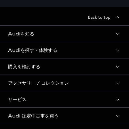
Back to top
Audiを知る
Audiを探す・体験する
Audi ブランド
Story of Progress
購入を検討する
ディーラー検索
Audi Sport
新車在庫検索
アクセサリー / コレクション
モデル一覧
Formula 1®
試乗車・展示車検索
特別仕様モデル / 限定モデル
デジタルサービス
サービス
純正アクセサリー
見積り依頼
e-tronラインアップ
Audi exclusive
オンラインショップ
試乗予約
Audi 認定中古車を買う
サービス入庫予約
価格シミュレーション
Audi driving experience
Audi collection