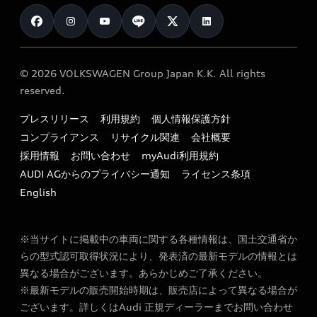
お知らせ
車検 / 定期点検
カタログ一覧
クオリティ
オーナー様向けキャンペーン
e-tronアフターサポート
保証
リコール関連情報
Audi Top Service紹介
© 2026 VOLKSWAGEN Group Japan K.K. All rights
メンテナンス
特定整備適用車一覧
reserved.
myAudi
24時間緊急サポート
リサイクル法
プレスリリース
利用規約
個人情報保護方針
ファイナンス
コンプライアンス
リサイクル関連
会社概要
よくある質問（FAQ）
採用情報
お問い合わせ
myAudi利用規約
キャンペーン / イベント
AUDI AGからのプライバシー通知
ライセンス条項
買取査定
English
※当サイトに掲載中の車両に関する各種情報は、国土交通省か
らの型式認可取得状況により、発表済の最新モデルの情報とは
異なる場合がございます。あらかじめご了承ください。
※最新モデルの販売開始時期は、販売店によって異なる場合が
ございます。詳しくはAudi 正規ディーラーまでお問い合わせ