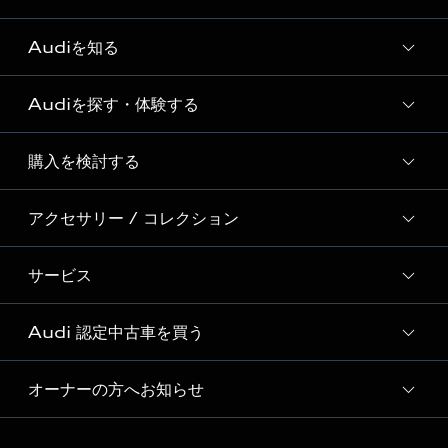
Audiを知る
Audiを探す・体験する
Audi ブランド
Story of Progress
購入を検討する
ディーラー検索
Audi Sport
新車在庫検索
アクセサリー / コレクション
モデル一覧
Formula 1®
試乗車・展示車検索
特別仕様モデル / 限定モデル
デジタルサービス
サービス
純正アクセサリー
見積り依頼
e-tronラインアップ
Audi exclusive
オンラインショップ
試乗予約
Audi 認定中古車を買う
サービス入庫予約
価格シミュレーション
Audi driving experience
Audi collection
サービスプログラム
車両比較
オーナーの方へお知らせ
Audi認定中古車
アウディナビアプリ
メンテナンス
ご購入サポート
Audi認定中古車検索