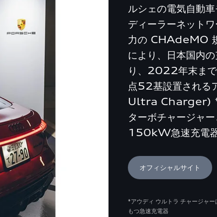
ルシェの電気自動車
ディーラーネットワ
力の CHAdeM
により、日本国内の
り、2022年末ま
点52基設置されるア
Ultra Charg
ターボチャージャー
150kW急速充電
オフィシャルサイト
*アウディ ウルトラ チャージャ
もつ急速充電器