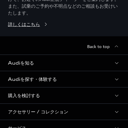
また、試乗のご予約や不明点などのご相談もお受けい
たします。
詳しくはこちら
Back to top
Audiを知る
Audiを探す・体験する
Audi ブランド
Story of Progress
購入を検討する
ディーラー検索
Audi Sport
新車在庫検索
アクセサリー / コレクション
モデル一覧
Formula 1®
試乗車・展示車検索
特別仕様モデル / 限定モデル
デジタルサービス