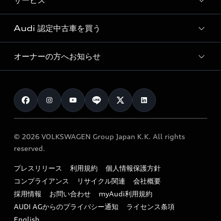
サービス
純正アクセサリー
見積り依頼
e-tronラインアップ
Audi exclusive
オンラインショップ
試乗予約
Audi 認定中古車を買う
サービス入庫予約
価格シミュレーション
Audi driving experience
Audi collection
サービスプログラム
車両比較
オーナーの方へお知らせ
Audi認定中古車
アウディナビアプリ
メンテナンス
ご購入サポート
Audi認定中古車検索
お知らせ
車検 / 定期点検
カタログ一覧
クオリティ
オーナー様向けキャンペーン
e-tronアフターサポート
保証
リコール関連情報
Audi Top Service紹介
© 2026 VOLKSWAGEN Group Japan K.K. All rights
メンテナンス
特定整備適用車一覧
reserved.
myAudi
24時間緊急サポート
リサイクル法
プレスリリース
利用規約
個人情報保護方針
ファイナンス
コンプライアンス
リサイクル関連
会社概要
よくある質問（FAQ）
採用情報
お問い合わせ
myAudi利用規約
キャンペーン / イベント
AUDI AGからのプライバシー通知
ライセンス条項
買取査定
English