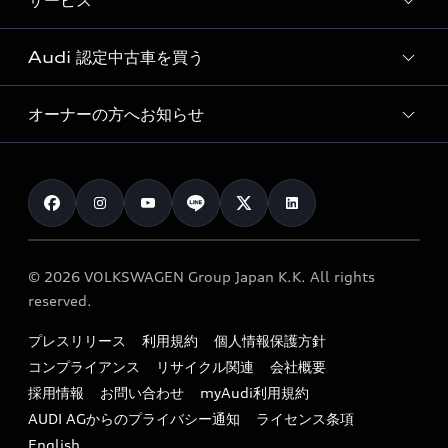
サービス
純正アクセサリー
見積り依頼
e-tronラインアップ
Audi exclusive
オンラインショップ
試乗予約
Audi 認定中古車を買う
サービス入庫予約
価格シミュレーション
Audi driving experience
Audi collection
サービスプログラム
車両比較
オーナーの方へお知らせ
Audi認定中古車
アウディナビアプリ
メンテナンス
ご購入サポート
Audi認定中古車検索
お知らせ
車検 / 定期点検
カタログ一覧
クオリティ
オーナー様向けキャンペーン
e-tronアフターサポート
保証
リコール関連情報
Audi Top Service紹介
© 2026 VOLKSWAGEN Group Japan K.K. All rights
メンテナンス
特定整備適用車一覧
reserved.
myAudi
24時間緊急サポート
リサイクル法
プレスリリース
利用規約
個人情報保護方針
ファイナンス
コンプライアンス
リサイクル関連
会社概要
よくある質問（FAQ）
採用情報
お問い合わせ
myAudi利用規約
キャンペーン / イベント
AUDI AGからのプライバシー通知
ライセンス条項
買取査定
English