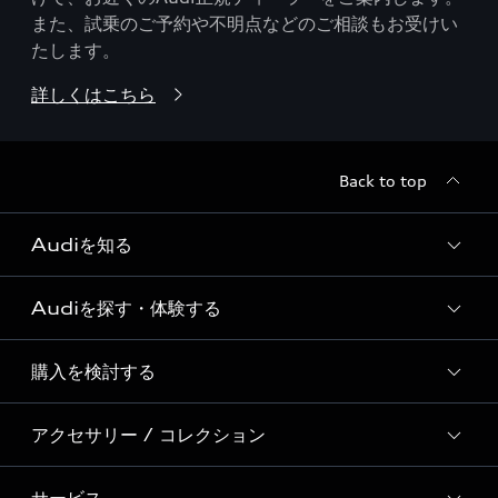
また、試乗のご予約や不明点などのご相談もお受けい
たします。
詳しくはこちら
Back to top
Audiを知る
Audiを探す・体験する
Audi ブランド
Story of Progress
購入を検討する
ディーラー検索
Audi Sport
新車在庫検索
アクセサリー / コレクション
モデル一覧
Formula 1®
試乗車・展示車検索
特別仕様モデル / 限定モデル
デジタルサービス