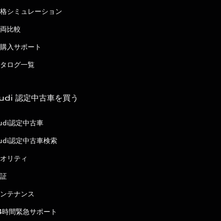
格シミュレーション
両比較
購入サポート
タログ一覧
udi 認定中古車を買う
udi認定中古車
udi認定中古車検索
オリティ
証
ンテナンス
4時間緊急サポート