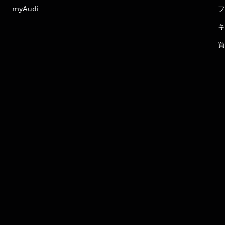
myAudi
フ
キ
買