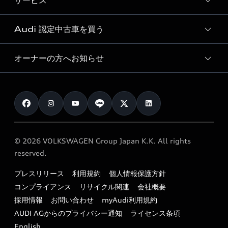
サービス
純正アクセサリー
見積り依頼
e-tronラインアップ
Audi exclusive
オンラインショップ
試乗予約
Audi 認定中古車を買う
サービス入庫予約
価格シミュレーション
Audi driving experience
Audi collection
サービスプログラム
車両比較
オーナーの方へお知らせ
Audi認定中古車
アウディナビアプリ
メンテナンス
ご購入サポート
Audi認定中古車検索
お知らせ
車検 / 定期点検
カタログ一覧
クオリティ
オーナー様向けキャンペーン
e-tronアフターサポート
保証
リコール関連情報
Audi Top Service紹介
© 2026 VOLKSWAGEN Group Japan K.K. All rights
メンテナンス
特定整備適用車一覧
reserved.
myAudi
24時間緊急サポート
リサイクル法
プレスリリース
利用規約
個人情報保護方針
ファイナンス
コンプライアンス
リサイクル関連
会社概要
よくある質問（FAQ）
採用情報
お問い合わせ
myAudi利用規約
キャンペーン / イベント
AUDI AGからのプライバシー通知
ライセンス条項
買取査定
English