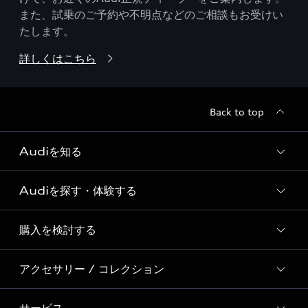
また、試乗のご予約や不明点などのご相談もお受けい
たします。
詳しくはこちら
Back to top
Audiを知る
Audiを探す・体験する
Audi ブランド
Story of Progress
購入を検討する
ディーラー検索
Audi Sport
新車在庫検索
アクセサリー / コレクション
モデル一覧
Formula 1®
試乗車・展示車検索
特別仕様モデル / 限定モデル
デジタルサービス