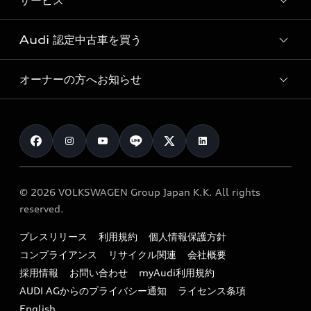
サービス
純正アクセサリー
見積り依頼
e-tronラインアップ
Audi exclusive
オンラインショップ
試乗予約
Audi 認定中古車を買う
サービス入庫予約
価格シミュレーション
Audi driving experience
Audi collection
サービスプログラム
車両比較
オーナーの方へお知らせ
Audi認定中古車
アウディナビアプリ
メンテナンス
ご購入サポート
Audi認定中古車検索
お知らせ
車検 / 定期点検
カタログ一覧
クオリティ
オーナー様向けキャンペーン
e-tronアフターサポート
保証
リコール関連情報
Audi Top Service紹介
© 2026 VOLKSWAGEN Group Japan K.K. All rights
メンテナンス
特定整備適用車一覧
reserved.
myAudi
24時間緊急サポート
リサイクル法
プレスリリース
利用規約
個人情報保護方針
ファイナンス
コンプライアンス
リサイクル関連
会社概要
よくある質問（FAQ）
採用情報
お問い合わせ
myAudi利用規約
キャンペーン / イベント
AUDI AGからのプライバシー通知
ライセンス条項
買取査定
English