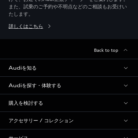
また、試乗のご予約や不明点などのご相談もお受けい
たします。
詳しくはこちら
Back to top
Audiを知る
Audiを探す・体験する
Audi ブランド
Story of Progress
購入を検討する
ディーラー検索
Audi Sport
新車在庫検索
アクセサリー / コレクション
モデル一覧
Formula 1®
試乗車・展示車検索
特別仕様モデル / 限定モデル
デジタルサービス