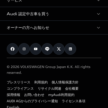
サービス
純正アクセサリー
見積り依頼
e-tronラインアップ
Audi exclusive
オンラインショップ
試乗予約
Audi 認定中古車を買う
サービス入庫予約
価格シミュレーション
Audi driving experience
Audi collection
サービスプログラム
車両比較
オーナーの方へお知らせ
Audi認定中古車
アウディナビアプリ
メンテナンス
ご購入サポート
Audi認定中古車検索
お知らせ
車検 / 定期点検
カタログ一覧
クオリティ
オーナー様向けキャンペーン
e-tronアフターサポート
保証
リコール関連情報
Audi Top Service紹介
© 2026 VOLKSWAGEN Group Japan K.K. All rights
メンテナンス
特定整備適用車一覧
reserved.
myAudi
24時間緊急サポート
リサイクル法
プレスリリース
利用規約
個人情報保護方針
ファイナンス
コンプライアンス
リサイクル関連
会社概要
よくある質問（FAQ）
採用情報
お問い合わせ
myAudi利用規約
キャンペーン / イベント
AUDI AGからのプライバシー通知
ライセンス条項
買取査定
English