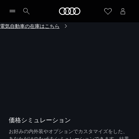
Audi
電気自動車の在庫はこちら
価格シミュレーション
お好みの内外装やオプションでカスタマイズをした、
あなただけのAudiをシミュレーションできます。結果