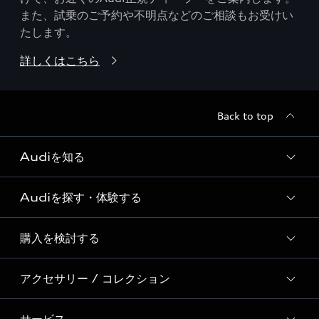
また、試乗のご予約や不明点などのご相談もお受けい
たします。
詳しくはこちら
Back to top
Audiを知る
Audiを探す・体験する
Audi ブランド
Story of Progress
購入を検討する
ディーラー検索
Audi Sport
新車在庫検索
アクセサリー / コレクション
モデル一覧
Formula 1®
試乗車・展示車検索
特別仕様モデル / 限定モデル
デジタルサービス