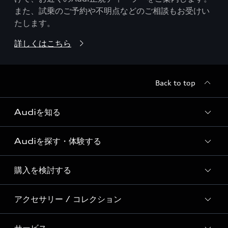
また、試乗のご予約や不明点などのご相談もお受けい
たします。
詳しくはこちら
Back to top
Audiを知る
Audiを探す・体験する
Audi ブランド
Story of Progress
購入を検討する
ディーラー検索
Audi Sport
新車在庫検索
アクセサリー / コレクション
モデル一覧
Formula 1®
試乗車・展示車検索
特別仕様モデル / 限定モデル
デジタルサービス