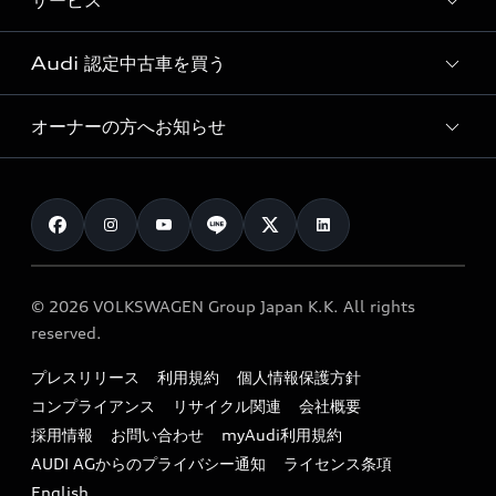
サービス
純正アクセサリー
見積り依頼
e-tronラインアップ
Audi exclusive
オンラインショップ
試乗予約
Audi 認定中古車を買う
サービス入庫予約
価格シミュレーション
Audi driving experience
Audi collection
サービスプログラム
車両比較
オーナーの方へお知らせ
Audi認定中古車
アウディナビアプリ
メンテナンス
ご購入サポート
Audi認定中古車検索
お知らせ
車検 / 定期点検
カタログ一覧
クオリティ
オーナー様向けキャンペーン
e-tronアフターサポート
保証
リコール関連情報
Audi Top Service紹介
© 2026 VOLKSWAGEN Group Japan K.K. All rights
メンテナンス
特定整備適用車一覧
reserved.
myAudi
24時間緊急サポート
リサイクル法
プレスリリース
利用規約
個人情報保護方針
ファイナンス
コンプライアンス
リサイクル関連
会社概要
よくある質問（FAQ）
採用情報
お問い合わせ
myAudi利用規約
キャンペーン / イベント
AUDI AGからのプライバシー通知
ライセンス条項
買取査定
English