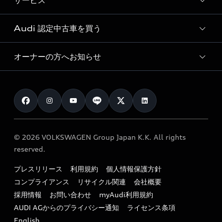
サービス
純正アクセサリー
見積り依頼
e-tronラインアップ
Audi exclusive
オンラインショップ
試乗予約
Audi 認定中古車を買う
サービス入庫予約
価格シミュレーション
Audi driving experience
Audi collection
サービスプログラム
車両比較
オーナーの方へお知らせ
Audi認定中古車
アウディナビアプリ
メンテナンス
ご購入サポート
Audi認定中古車検索
お知らせ
車検 / 定期点検
カタログ一覧
クオリティ
オーナー様向けキャンペーン
e-tronアフターサポート
保証
リコール関連情報
Audi Top Service紹介
© 2026 VOLKSWAGEN Group Japan K.K. All rights
メンテナンス
特定整備適用車一覧
reserved.
myAudi
24時間緊急サポート
リサイクル法
プレスリリース
利用規約
個人情報保護方針
ファイナンス
コンプライアンス
リサイクル関連
会社概要
よくある質問（FAQ）
採用情報
お問い合わせ
myAudi利用規約
キャンペーン / イベント
AUDI AGからのプライバシー通知
ライセンス条項
買取査定
English