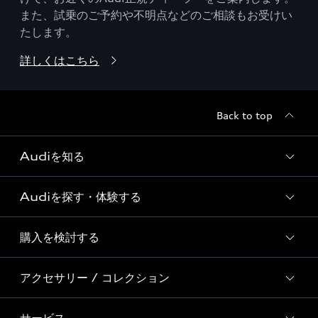
また、試乗のご予約や不明点などのご相談もお受けい
たします。
詳しくはこちら
Back to top
Audiを知る
Audiを探す・体験する
Audi ブランド
Story of Progress
購入を検討する
ディーラー検索
Audi Sport
新車在庫検索
アクセサリー / コレクション
モデル一覧
Formula 1®
試乗車・展示車検索
特別仕様モデル / 限定モデル
デジタルサービス