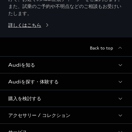
また、試乗のご予約や不明点などのご相談もお受けい
たします。
詳しくはこちら
Back to top
Audiを知る
Audiを探す・体験する
Audi ブランド
Story of Progress
購入を検討する
ディーラー検索
Audi Sport
新車在庫検索
アクセサリー / コレクション
モデル一覧
Formula 1®
試乗車・展示車検索
特別仕様モデル / 限定モデル
デジタルサービス