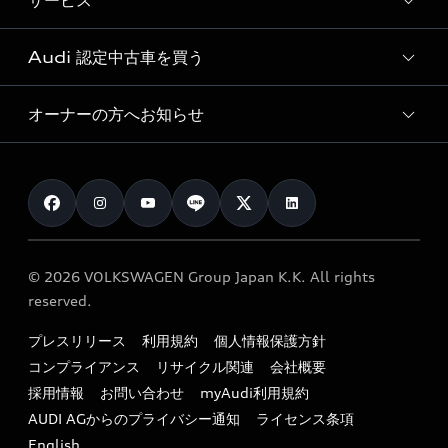
サービス
純正アクセサリー
見積もり依頼
e-tronラインアップ
Audi exclusive
オンラインショップ
試乗予約
Audi 認定中古車を買う
サービス入庫予約
価格シミュレーション
Audi driving experience
Audi collection
サービスプログラム
車両比較
オーナーの方へお知らせ
Audi認定中古車
アウディナビアプリ
メンテナンス
ご購入サポート
Audi認定中古車検索
お知らせ
車検 / 定期点検
カタログ一覧
クオリティ
オーナー様向けキャンペーン
e-tronアフターサポート
保証
リコール関連情報
Audi Top Service紹介
© 2026 VOLKSWAGEN Group Japan K.K. All rights
メンテナンス
特定整備適用車一覧
reserved.
myAudi
24時間緊急サポート
リサイクル法
プレスリリース
利用規約
個人情報保護方針
ファイナンス
コンプライアンス
リサイクル関連
会社概要
よくある質問（FAQ）
採用情報
お問い合わせ
myAudi利用規約
キャンペーン / イベント
AUDI AGからのプライバシー通知
ライセンス条項
買取査定
English