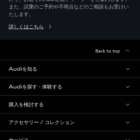
また、試乗のご予約や不明点などのご相談もお受けい
たします。
詳しくはこちら
Back to top
Audiを知る
Audiを探す・体験する
Audi ブランド
Story of Progress
購入を検討する
ディーラー検索
Audi Sport
新車在庫検索
アクセサリー / コレクション
モデル一覧
Formula 1®
試乗車・展示車検索
特別仕様モデル / 限定モデル
デジタルサービス