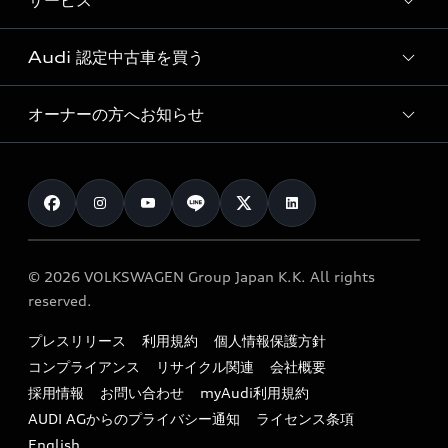
サービス
純正アクセサリー
見積り依頼
e-tronラインアップ
Audi exclusive
オンラインショップ
試乗予約
Audi 認定中古車を買う
サービス入庫予約
価格シミュレーション
Audi driving experience
Audi collection
サービスプログラム
車両比較
オーナーの方へお知らせ
Audi認定中古車
アウディナビアプリ
メンテナンス
ご購入サポート
Audi認定中古車検索
お知らせ
車検 / 定期点検
カタログ一覧
クオリティ
オーナー様向けキャンペーン
e-tronアフターサポート
保証
リコール関連情報
Audi Top Service紹介
© 2026 VOLKSWAGEN Group Japan K.K. All rights
メンテナンス
特定整備適用車一覧
reserved.
myAudi
24時間緊急サポート
リサイクル法
プレスリリース
利用規約
個人情報保護方針
ファイナンス
コンプライアンス
リサイクル関連
会社概要
よくある質問（FAQ）
採用情報
お問い合わせ
myAudi利用規約
キャンペーン / イベント
AUDI AGからのプライバシー通知
ライセンス条項
買取査定
English