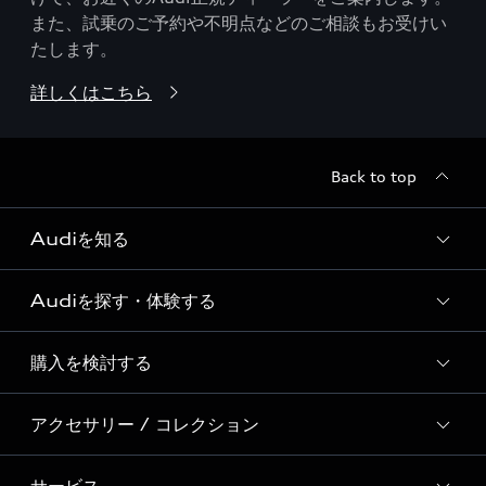
また、試乗のご予約や不明点などのご相談もお受けい
たします。
詳しくはこちら
Back to top
Audiを知る
Audiを探す・体験する
Audi ブランド
Story of Progress
購入を検討する
ディーラー検索
Audi Sport
新車在庫検索
アクセサリー / コレクション
モデル一覧
Formula 1®
試乗車・展示車検索
特別仕様モデル / 限定モデル
デジタルサービス