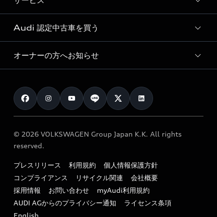
サービス
純正アクセサリー
見積り依頼
e-tronラインアップ
Audi exclusive
オンラインショップ
試乗予約
Audi 認定中古車を買う
サービス入庫予約
価格シミュレーション
Audi driving experience
Audi collection
サービスプログラム
車両比較
オーナーの方へお知らせ
Audi認定中古車
アウディナビアプリ
メンテナンス
ご購入サポート
Audi認定中古車検索
お知らせ
車検 / 定期点検
カタログ一覧
クオリティ
オーナー様向けキャンペーン
e-tronアフターサポート
保証
リコール関連情報
Audi Top Service紹介
© 2026 VOLKSWAGEN Group Japan K.K. All rights
メンテナンス
特定整備適用車一覧
reserved.
myAudi
24時間緊急サポート
リサイクル法
プレスリリース
利用規約
個人情報保護方針
ファイナンス
コンプライアンス
リサイクル関連
会社概要
よくある質問（FAQ）
採用情報
お問い合わせ
myAudi利用規約
キャンペーン / イベント
AUDI AGからのプライバシー通知
ライセンス条項
買取査定
English