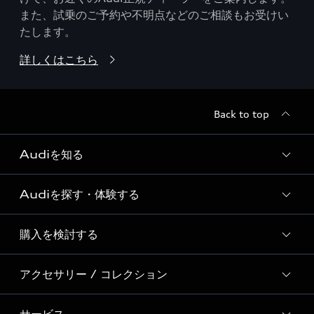
また、試乗のご予約や不明点などのご相談もお受けい
たします。
詳しくはこちら
Back to top
Audiを知る
Audiを探す・体験する
Audi ブランド
Story of Progress
購入を検討する
ディーラー検索
Audi Sport
新車在庫検索
アクセサリー / コレクション
モデル一覧
Formula 1®
試乗車・展示車検索
特別仕様モデル / 限定モデル
デジタルサービス