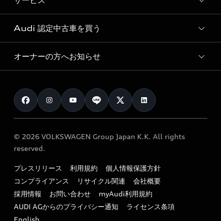
サービス
純正アクセサリー
見積り依頼
e-tronラインアップ
Audi exclusive
オンラインショップ
試乗予約
Audi 認定中古車を買う
サービス入庫予約
価格シミュレーション
Audi driving experience
Audi collection
サービスプログラム
車両比較
オーナーの方へお知らせ
Audi認定中古車
アウディナビアプリ
メンテナンス
ご購入サポート
Audi認定中古車検索
お知らせ
車検 / 定期点検
カタログ一覧
クオリティ
オーナー様向けキャンペーン
e-tronアフターサポート
保証
リコール関連情報
Audi Top Service紹介
© 2026 VOLKSWAGEN Group Japan K.K. All rights
メンテナンス
特定整備適用車一覧
reserved.
myAudi
24時間緊急サポート
リサイクル法
プレスリリース
利用規約
個人情報保護方針
ファイナンス
コンプライアンス
リサイクル関連
会社概要
よくある質問（FAQ）
採用情報
お問い合わせ
myAudi利用規約
キャンペーン / イベント
AUDI AGからのプライバシー通知
ライセンス条項
買取査定
English