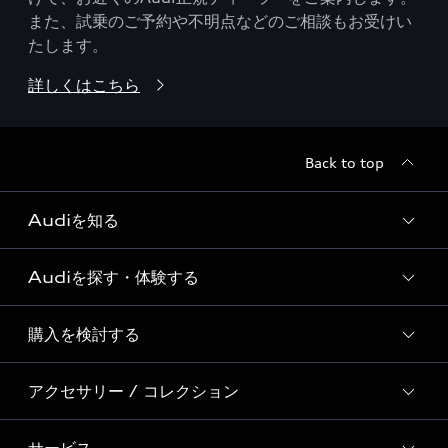
また、試乗のご予約や不明点などのご相談もお受けい
たします。
詳しくはこちら
Back to top
Audiを知る
Audiを探す・体験する
Audi ブランド
Story of Progress
購入を検討する
ディーラー検索
Audi Sport
新車在庫検索
アクセサリー / コレクション
モデル一覧
Formula 1®
試乗車・展示車検索
特別仕様モデル / 限定モデル
デジタルサービス