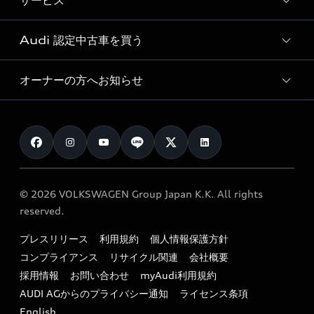
サービス
純正アクセサリー
見積り依頼
e-tronラインアップ
Audi exclusive
オンラインショップ
試乗予約
Audi 認定中古車を買う
サービス入庫予約
価格シミュレーション
Audi driving experience
Audi collection
サービスプログラム
車両比較
オーナーの方へお知らせ
Audi認定中古車
アウディナビアプリ
メンテナンス
ご購入サポート
Audi認定中古車検索
お知らせ
車検 / 定期点検
カタログ一覧
クオリティ
オーナー様向けキャンペーン
e-tronアフターサポート
保証
リコール関連情報
Audi Top Service紹介
© 2026 VOLKSWAGEN Group Japan K.K. All rights
メンテナンス
特定整備適用車一覧
reserved.
myAudi
24時間緊急サポート
リサイクル法
プレスリリース
利用規約
個人情報保護方針
ファイナンス
コンプライアンス
リサイクル関連
会社概要
よくある質問（FAQ）
採用情報
お問い合わせ
myAudi利用規約
キャンペーン / イベント
AUDI AGからのプライバシー通知
ライセンス条項
買取査定
English