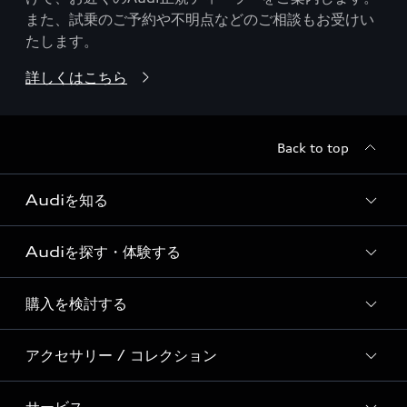
また、試乗のご予約や不明点などのご相談もお受けい
たします。
詳しくはこちら
Back to top
Audiを知る
Audiを探す・体験する
Audi ブランド
Story of Progress
購入を検討する
ディーラー検索
Audi Sport
新車在庫検索
アクセサリー / コレクション
モデル一覧
Formula 1®
試乗車・展示車検索
特別仕様モデル / 限定モデル
デジタルサービス