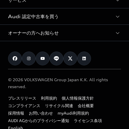
サービス
純正アクセサリー
見積り依頼
e-tronラインアップ
Audi exclusive
オンラインショップ
試乗予約
Audi 認定中古車を買う
サービス入庫予約
価格シミュレーション
Audi driving experience
Audi collection
サービスプログラム
車両比較
オーナーの方へお知らせ
Audi認定中古車
アウディナビアプリ
メンテナンス
ご購入サポート
Audi認定中古車検索
お知らせ
車検 / 定期点検
カタログ一覧
クオリティ
オーナー様向けキャンペーン
e-tronアフターサポート
保証
リコール関連情報
Audi Top Service紹介
© 2026 VOLKSWAGEN Group Japan K.K. All rights
メンテナンス
特定整備適用車一覧
reserved.
myAudi
24時間緊急サポート
リサイクル法
プレスリリース
利用規約
個人情報保護方針
ファイナンス
コンプライアンス
リサイクル関連
会社概要
よくある質問（FAQ）
採用情報
お問い合わせ
myAudi利用規約
キャンペーン / イベント
AUDI AGからのプライバシー通知
ライセンス条項
買取査定
English