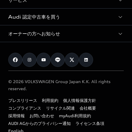
サービス
純正アクセサリー
見積り依頼
e-tronラインアップ
Audi exclusive
オンラインショップ
試乗予約
Audi 認定中古車を買う
サービス入庫予約
価格シミュレーション
Audi driving experience
Audi collection
サービスプログラム
車両比較
オーナーの方へお知らせ
Audi認定中古車
アウディナビアプリ
メンテナンス
ご購入サポート
Audi認定中古車検索
お知らせ
車検 / 定期点検
カタログ一覧
クオリティ
オーナー様向けキャンペーン
e-tronアフターサポート
保証
リコール関連情報
Audi Top Service紹介
© 2026 VOLKSWAGEN Group Japan K.K. All rights
メンテナンス
特定整備適用車一覧
reserved.
myAudi
24時間緊急サポート
リサイクル法
プレスリリース
利用規約
個人情報保護方針
ファイナンス
コンプライアンス
リサイクル関連
会社概要
よくある質問（FAQ）
採用情報
お問い合わせ
myAudi利用規約
キャンペーン / イベント
AUDI AGからのプライバシー通知
ライセンス条項
買取査定
English