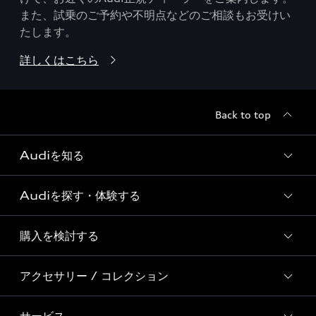
また、試乗のご予約や不明点などのご相談もお受けい
たします。
詳しくはこちら
Back to top
Audiを知る
Audiを探す・体験する
Audi ブランド
Story of Progress
購入を検討する
ディーラー検索
Audi Sport
新車在庫検索
アクセサリー / コレクション
モデル一覧
Formula 1®
試乗車・展示車検索
特別仕様モデル / 限定モデル
デジタルサービス