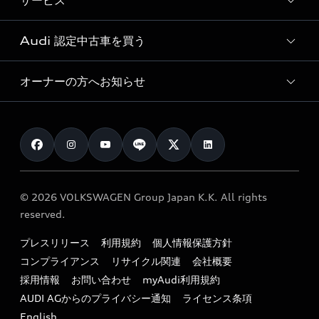
サービス
純正アクセサリー
見積り依頼
e-tronラインアップ
Audi exclusive
オンラインショップ
試乗予約
Audi 認定中古車を買う
サービス入庫予約
価格シミュレーション
Audi driving experience
Audi collection
サービスプログラム
車両比較
オーナーの方へお知らせ
Audi認定中古車
アウディナビアプリ
メンテナンス
ご購入サポート
Audi認定中古車検索
お知らせ
車検 / 定期点検
カタログ一覧
クオリティ
オーナー様向けキャンペーン
e-tronアフターサポート
保証
リコール関連情報
Audi Top Service紹介
© 2026 VOLKSWAGEN Group Japan K.K. All rights
メンテナンス
特定整備適用車一覧
reserved.
myAudi
24時間緊急サポート
リサイクル法
プレスリリース
利用規約
個人情報保護方針
ファイナンス
コンプライアンス
リサイクル関連
会社概要
よくある質問（FAQ）
採用情報
お問い合わせ
myAudi利用規約
キャンペーン / イベント
AUDI AGからのプライバシー通知
ライセンス条項
買取査定
English