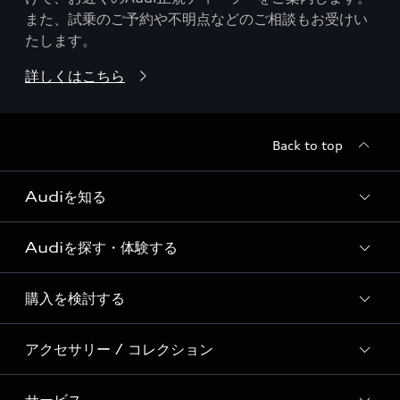
また、試乗のご予約や不明点などのご相談もお受けい
たします。
詳しくはこちら
Back to top
Audiを知る
Audiを探す・体験する
Audi ブランド
Story of Progress
購入を検討する
ディーラー検索
Audi Sport
新車在庫検索
アクセサリー / コレクション
モデル一覧
Formula 1®
試乗車・展示車検索
特別仕様モデル / 限定モデル
デジタルサービス