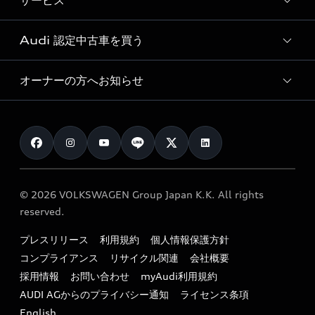
サービス
純正アクセサリー
見積り依頼
e-tronラインアップ
Audi exclusive
オンラインショップ
試乗予約
Audi 認定中古車を買う
サービス入庫予約
価格シミュレーション
Audi driving experience
Audi collection
サービスプログラム
車両比較
オーナーの方へお知らせ
Audi認定中古車
アウディナビアプリ
メンテナンス
ご購入サポート
Audi認定中古車検索
お知らせ
車検 / 定期点検
カタログ一覧
クオリティ
オーナー様向けキャンペーン
e-tronアフターサポート
保証
リコール関連情報
Audi Top Service紹介
© 2026 VOLKSWAGEN Group Japan K.K. All rights
メンテナンス
特定整備適用車一覧
reserved.
myAudi
24時間緊急サポート
リサイクル法
プレスリリース
利用規約
個人情報保護方針
ファイナンス
コンプライアンス
リサイクル関連
会社概要
よくある質問（FAQ）
採用情報
お問い合わせ
myAudi利用規約
キャンペーン / イベント
AUDI AGからのプライバシー通知
ライセンス条項
買取査定
English