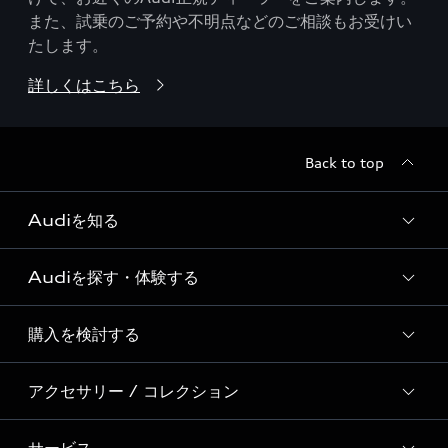
また、試乗のご予約や不明点などのご相談もお受けい
たします。
詳しくはこちら
Back to top
Audiを知る
Audiを探す・体験する
Audi ブランド
Story of Progress
購入を検討する
ディーラー検索
Audi Sport
新車在庫検索
アクセサリー / コレクション
モデル一覧
Formula 1®
試乗車・展示車検索
特別仕様モデル / 限定モデル
デジタルサービス