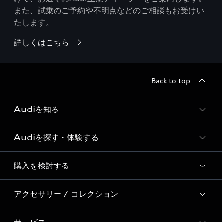
また、試乗のご予約や不明点などのご相談もお受けい
たします。
詳しくはこちら
Back to top
Audiを知る
Audiを探す・体験する
Audi ブランド
Story of Progress
購入を検討する
ディーラー検索
Audi Sport
新車在庫検索
アクセサリー / コレクション
モデル一覧
Formula 1®
試乗車・展示車検索
特別仕様モデル / 限定モデル
デジタルサービス