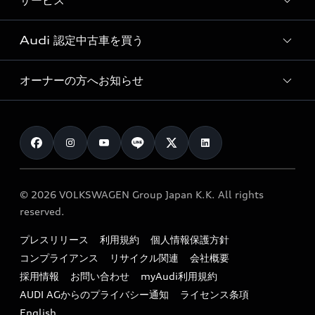
サービス
純正アクセサリー
見積り依頼
e-tronラインアップ
Audi exclusive
オンラインショップ
試乗予約
Audi 認定中古車を買う
サービス入庫予約
価格シミュレーション
Audi driving experience
Audi collection
サービスプログラム
車両比較
オーナーの方へお知らせ
Audi認定中古車
アウディナビアプリ
メンテナンス
ご購入サポート
Audi認定中古車検索
お知らせ
車検 / 定期点検
カタログ一覧
クオリティ
オーナー様向けキャンペーン
e-tronアフターサポート
保証
リコール関連情報
Audi Top Service紹介
© 2026 VOLKSWAGEN Group Japan K.K. All rights
メンテナンス
特定整備適用車一覧
reserved.
myAudi
24時間緊急サポート
リサイクル法
プレスリリース
利用規約
個人情報保護方針
ファイナンス
コンプライアンス
リサイクル関連
会社概要
よくある質問（FAQ）
採用情報
お問い合わせ
myAudi利用規約
キャンペーン / イベント
AUDI AGからのプライバシー通知
ライセンス条項
買取査定
English