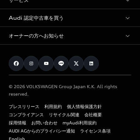
サービス
純正アクセサリー
見積り依頼
e-tronラインアップ
Audi exclusive
オンラインショップ
試乗予約
Audi 認定中古車を買う
サービス入庫予約
価格シミュレーション
Audi driving experience
Audi collection
サービスプログラム
車両比較
オーナーの方へお知らせ
Audi認定中古車
アウディナビアプリ
メンテナンス
ご購入サポート
Audi認定中古車検索
お知らせ
車検 / 定期点検
カタログ一覧
クオリティ
オーナー様向けキャンペーン
e-tronアフターサポート
保証
リコール関連情報
Audi Top Service紹介
© 2026 VOLKSWAGEN Group Japan K.K. All rights
メンテナンス
特定整備適用車一覧
reserved.
myAudi
24時間緊急サポート
リサイクル法
プレスリリース
利用規約
個人情報保護方針
ファイナンス
コンプライアンス
リサイクル関連
会社概要
よくある質問（FAQ）
採用情報
お問い合わせ
myAudi利用規約
キャンペーン / イベント
AUDI AGからのプライバシー通知
ライセンス条項
買取査定
English