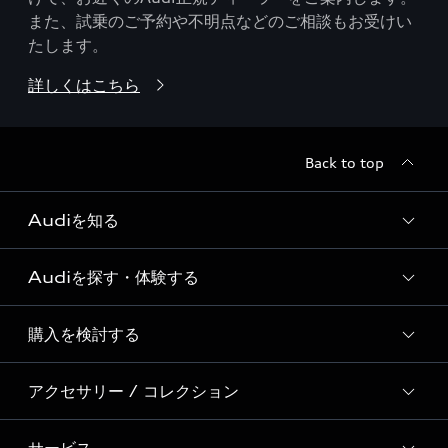
また、試乗のご予約や不明点などのご相談もお受けい
たします。
詳しくはこちら
Back to top
Audiを知る
Audiを探す・体験する
Audi ブランド
Story of Progress
購入を検討する
ディーラー検索
Audi Sport
新車在庫検索
アクセサリー / コレクション
モデル一覧
Formula 1®
試乗車・展示車検索
特別仕様モデル / 限定モデル
デジタルサービス