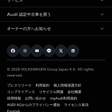
サービス
純正アクセサリー
見積り依頼
e-tronラインアップ
Audi exclusive
オンラインショップ
試乗予約
Audi 認定中古車を買う
サービス入庫予約
価格シミュレーション
Audi driving experience
Audi collection
サービスプログラム
車両比較
オーナーの方へお知らせ
Audi認定中古車
アウディナビアプリ
メンテナンス
ご購入サポート
Audi認定中古車検索
お知らせ
車検 / 定期点検
カタログ一覧
クオリティ
オーナー様向けキャンペーン
e-tronアフターサポート
保証
リコール関連情報
Audi Top Service紹介
© 2026 VOLKSWAGEN Group Japan K.K. All rights
メンテナンス
特定整備適用車一覧
reserved.
myAudi
24時間緊急サポート
リサイクル法
プレスリリース
利用規約
個人情報保護方針
ファイナンス
コンプライアンス
リサイクル関連
会社概要
よくある質問（FAQ）
採用情報
お問い合わせ
myAudi利用規約
キャンペーン / イベント
AUDI AGからのプライバシー通知
ライセンス条項
買取査定
English