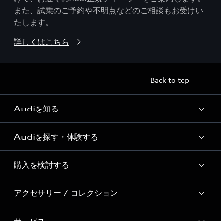
また、試乗のご予約や不明点などのご相談もお受けい
たします。
詳しくはこちら
Back to top
Audiを知る
Audiを探す・体験する
Audi ブランド
Story of Progress
購入を検討する
ディーラー検索
Audi Sport
新車在庫検索
アクセサリー / コレクション
モデル一覧
Formula 1®
試乗車・展示車検索
特別仕様モデル / 限定モデル
デジタルサービス