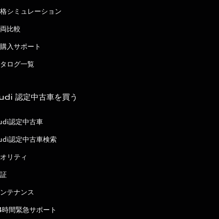
格シミュレーション
両比較
購入サポート
タログ一覧
udi 認定中古車を買う
udi認定中古車
udi認定中古車検索
オリティ
証
ンテナンス
4時間緊急サポート