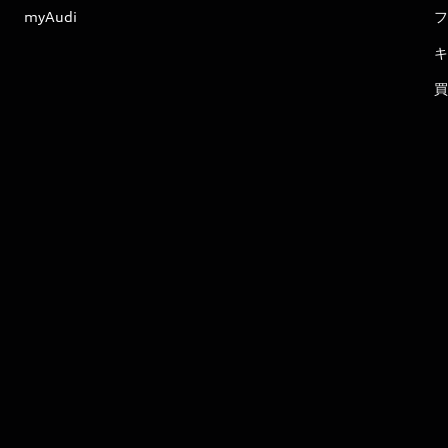
myAudi
フ
キ
買