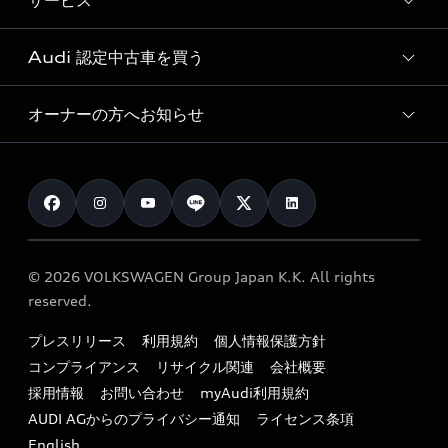
サービス
純正アクセサリー
見積り依頼
e-tronラインアップ
Audi exclusive
オンラインショップ
試乗予約
Audi 認定中古車を買う
サービス入庫予約
価格シミュレーション
Audi driving experience
Audi collection
サービスプログラム
車両比較
オーナーの方へお知らせ
Audi認定中古車
アウディナビアプリ
メンテナンス
ご購入サポート
Audi認定中古車検索
お知らせ
車検 / 定期点検
カタログ一覧
クオリティ
オーナー様向けキャンペーン
e-tronアフターサポート
保証
リコール関連情報
Audi Top Service紹介
© 2026 VOLKSWAGEN Group Japan K.K. All rights
メンテナンス
特定整備適用車一覧
reserved.
myAudi
24時間緊急サポート
リサイクル法
プレスリリース
利用規約
個人情報保護方針
ファイナンス
コンプライアンス
リサイクル関連
会社概要
よくある質問（FAQ）
採用情報
お問い合わせ
myAudi利用規約
キャンペーン / イベント
AUDI AGからのプライバシー通知
ライセンス条項
買取査定
English