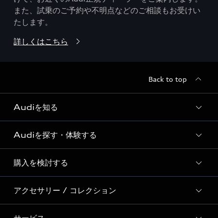
また、試乗のご予約や不明点などのご相談もお受けい
たします。
詳しくはこちら
Back to top
Audiを知る
Audiを探す・体験する
Audi ブランド
Story of Progress
購入を検討する
ディーラー検索
Audi Sport
新車在庫検索
アクセサリー / コレクション
モデル一覧
Formula 1®
試乗車・展示車検索
特別仕様モデル / 限定モデル
デジタルサービス