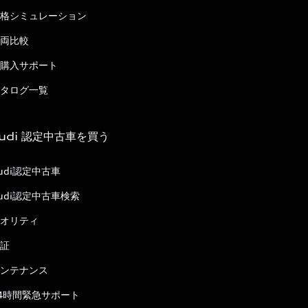
格シミュレーション
両比較
購入サポート
タログ一覧
udi 認定中古車を買う
udi認定中古車
udi認定中古車検索
オリティ
証
ンテナンス
4時間緊急サポート