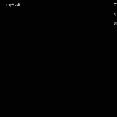
myAudi
フ
キ
買