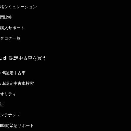
格シミュレーション
両比較
購入サポート
タログ一覧
udi 認定中古車を買う
udi認定中古車
udi認定中古車検索
オリティ
証
ンテナンス
4時間緊急サポート