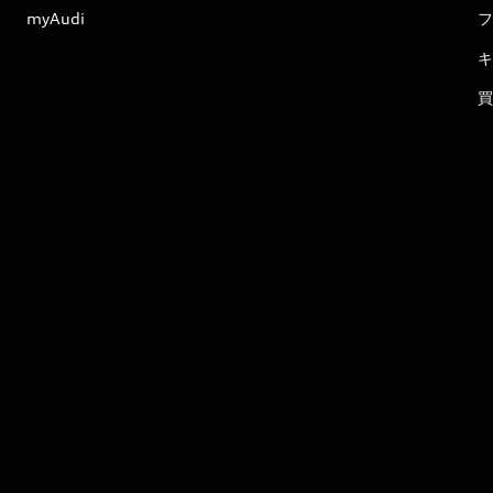
myAudi
フ
キ
買