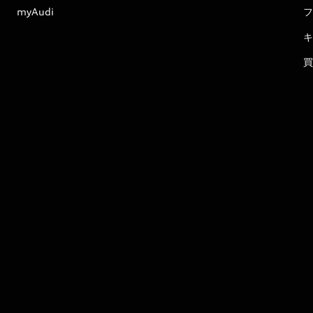
myAudi
フ
キ
買