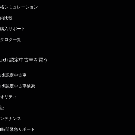
格シミュレーション
両比較
購入サポート
タログ一覧
udi 認定中古車を買う
udi認定中古車
udi認定中古車検索
オリティ
証
ンテナンス
4時間緊急サポート