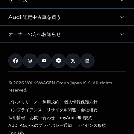
サービス
純正アクセサリー
見積り依頼
e-tronラインアップ
Audi exclusive
オンラインショップ
試乗予約
Audi 認定中古車を買う
サービス入庫予約
価格シミュレーション
Audi driving experience
Audi collection
サービスプログラム
車両比較
オーナーの方へお知らせ
Audi認定中古車
アウディナビアプリ
メンテナンス
ご購入サポート
Audi認定中古車検索
お知らせ
車検 / 定期点検
カタログ一覧
クオリティ
オーナー様向けキャンペーン
e-tronアフターサポート
保証
リコール関連情報
Audi Top Service紹介
© 2026 VOLKSWAGEN Group Japan K.K. All rights
メンテナンス
特定整備適用車一覧
reserved.
myAudi
24時間緊急サポート
リサイクル法
プレスリリース
利用規約
個人情報保護方針
ファイナンス
コンプライアンス
リサイクル関連
会社概要
よくある質問（FAQ）
採用情報
お問い合わせ
myAudi利用規約
キャンペーン / イベント
AUDI AGからのプライバシー通知
ライセンス条項
買取査定
English