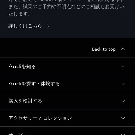
また、試乗のご予約や不明点などのご相談もお受けい
たします。
詳しくはこちら
Back to top
Audiを知る
Audiを探す・体験する
Audi ブランド
Story of Progress
購入を検討する
ディーラー検索
Audi Sport
新車在庫検索
アクセサリー / コレクション
モデル一覧
Formula 1®
試乗車・展示車検索
特別仕様モデル / 限定モデル
デジタルサービス