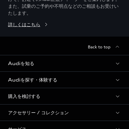
また、試乗のご予約や不明点などのご相談もお受けい
たします。
詳しくはこちら
Back to top
Audiを知る
Audiを探す・体験する
Audi ブランド
Story of Progress
購入を検討する
ディーラー検索
Audi Sport
新車在庫検索
アクセサリー / コレクション
モデル一覧
Formula 1®
試乗車・展示車検索
特別仕様モデル / 限定モデル
デジタルサービス