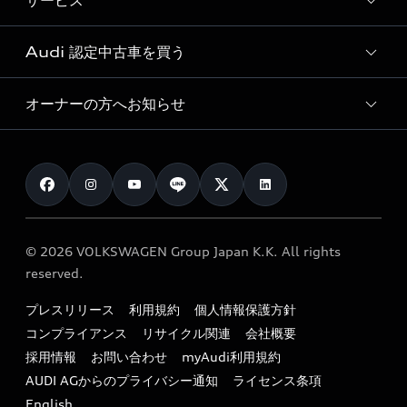
サービス
純正アクセサリー
見積もり依頼
e-tronラインアップ
Audi exclusive
オンラインショップ
試乗予約
Audi 認定中古車を買う
サービス入庫予約
価格シミュレーション
Audi driving experience
Audi collection
サービスプログラム
車両比較
オーナーの方へお知らせ
Audi認定中古車
アウディナビアプリ
メンテナンス
ご購入サポート
Audi認定中古車検索
お知らせ
車検 / 定期点検
カタログ一覧
クオリティ
オーナー様向けキャンペーン
e-tronアフターサポート
保証
リコール関連情報
Audi Top Service紹介
© 2026 VOLKSWAGEN Group Japan K.K. All rights
メンテナンス
特定整備適用車一覧
reserved.
myAudi
24時間緊急サポート
リサイクル法
プレスリリース
利用規約
個人情報保護方針
ファイナンス
コンプライアンス
リサイクル関連
会社概要
よくある質問（FAQ）
採用情報
お問い合わせ
myAudi利用規約
キャンペーン / イベント
AUDI AGからのプライバシー通知
ライセンス条項
買取査定
English