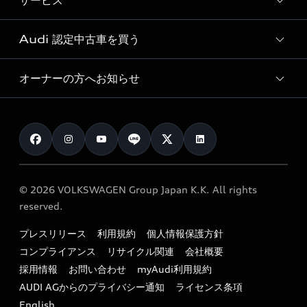
サービス
純正アクセサリー
見積り依頼
e-tronラインアップ
Audi exclusive
オンラインショップ
試乗予約
Audi 認定中古車を買う
サービス入庫予約
価格シミュレーション
Audi driving experience
Audi collection
サービスプログラム
車両比較
オーナーの方へお知らせ
Audi認定中古車
アウディナビアプリ
メンテナンス
ご購入サポート
Audi認定中古車検索
お知らせ
車検 / 定期点検
カタログ一覧
クオリティ
オーナー様向けキャンペーン
e-tronアフターサポート
保証
リコール関連情報
Audi Top Service紹介
© 2026 VOLKSWAGEN Group Japan K.K. All rights
メンテナンス
特定整備適用車一覧
reserved.
myAudi
24時間緊急サポート
リサイクル法
プレスリリース
利用規約
個人情報保護方針
ファイナンス
コンプライアンス
リサイクル関連
会社概要
よくある質問（FAQ）
採用情報
お問い合わせ
myAudi利用規約
キャンペーン / イベント
AUDI AGからのプライバシー通知
ライセンス条項
買取査定
English