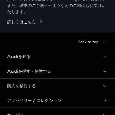
また、試乗のご予約や不明点などのご相談もお受けい
たします。
詳しくはこちら
Back to top
Audiを知る
Audiを探す・体験する
Audi ブランド
Story of Progress
購入を検討する
ディーラー検索
Audi Sport
新車在庫検索
アクセサリー / コレクション
モデル一覧
Formula 1®
試乗車・展示車検索
特別仕様モデル / 限定モデル
デジタルサービス