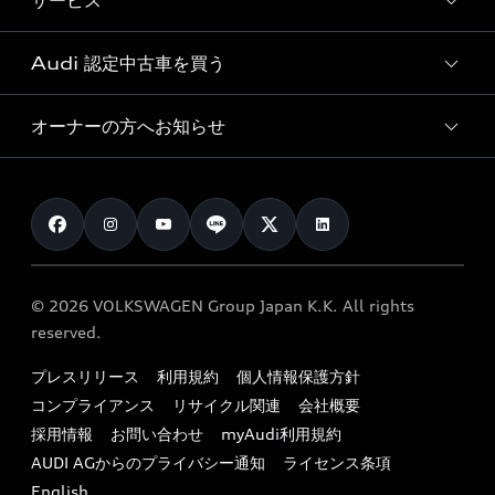
サービス
純正アクセサリー
見積り依頼
e-tronラインアップ
Audi exclusive
オンラインショップ
試乗予約
Audi 認定中古車を買う
サービス入庫予約
価格シミュレーション
Audi driving experience
Audi collection
サービスプログラム
車両比較
オーナーの方へお知らせ
Audi認定中古車
アウディナビアプリ
メンテナンス
ご購入サポート
Audi認定中古車検索
お知らせ
車検 / 定期点検
カタログ一覧
クオリティ
オーナー様向けキャンペーン
e-tronアフターサポート
保証
リコール関連情報
Audi Top Service紹介
© 2026 VOLKSWAGEN Group Japan K.K. All rights
メンテナンス
特定整備適用車一覧
reserved.
myAudi
24時間緊急サポート
リサイクル法
プレスリリース
利用規約
個人情報保護方針
ファイナンス
コンプライアンス
リサイクル関連
会社概要
よくある質問（FAQ）
採用情報
お問い合わせ
myAudi利用規約
キャンペーン / イベント
AUDI AGからのプライバシー通知
ライセンス条項
買取査定
English