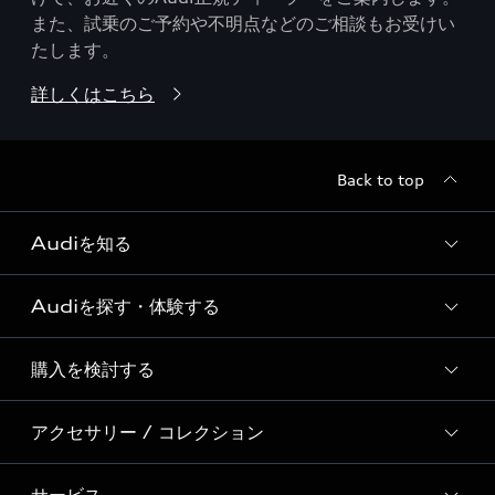
また、試乗のご予約や不明点などのご相談もお受けい
たします。
詳しくはこちら
Back to top
Audiを知る
Audiを探す・体験する
Audi ブランド
Story of Progress
購入を検討する
ディーラー検索
Audi Sport
新車在庫検索
アクセサリー / コレクション
モデル一覧
Formula 1®
試乗車・展示車検索
特別仕様モデル / 限定モデル
デジタルサービス