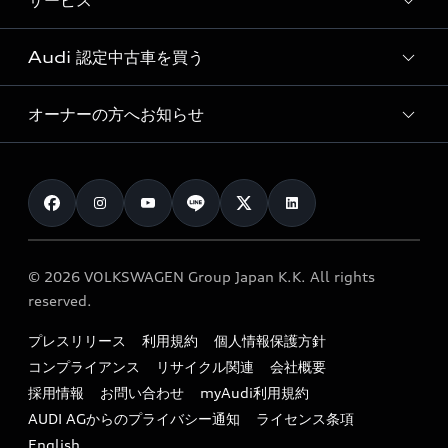
サービス
純正アクセサリー
見積もり依頼
e-tronラインアップ
Audi exclusive
オンラインショップ
試乗予約
Audi 認定中古車を買う
サービス入庫予約
価格シミュレーション
Audi driving experience
Audi collection
サービスプログラム
車両比較
オーナーの方へお知らせ
Audi認定中古車
アウディナビアプリ
メンテナンス
ご購入サポート
Audi認定中古車検索
お知らせ
車検 / 定期点検
カタログ一覧
クオリティ
オーナー様向けキャンペーン
e-tronアフターサポート
保証
リコール関連情報
Audi Top Service紹介
© 2026 VOLKSWAGEN Group Japan K.K. All rights
メンテナンス
特定整備適用車一覧
reserved.
myAudi
24時間緊急サポート
リサイクル法
プレスリリース
利用規約
個人情報保護方針
ファイナンス
コンプライアンス
リサイクル関連
会社概要
よくある質問（FAQ）
採用情報
お問い合わせ
myAudi利用規約
キャンペーン / イベント
AUDI AGからのプライバシー通知
ライセンス条項
買取査定
English