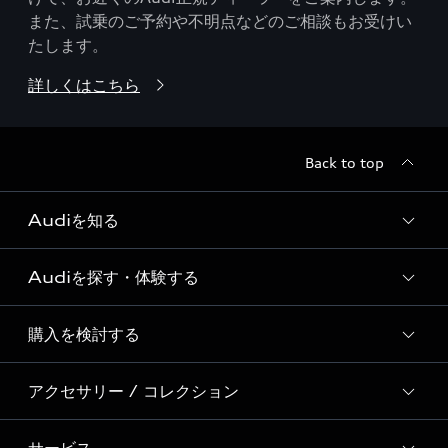
また、試乗のご予約や不明点などのご相談もお受けい
たします。
詳しくはこちら
Back to top
Audiを知る
Audiを探す・体験する
Audi ブランド
Story of Progress
購入を検討する
ディーラー検索
Audi Sport
新車在庫検索
アクセサリー / コレクション
モデル一覧
Formula 1®
試乗車・展示車検索
特別仕様モデル / 限定モデル
デジタルサービス