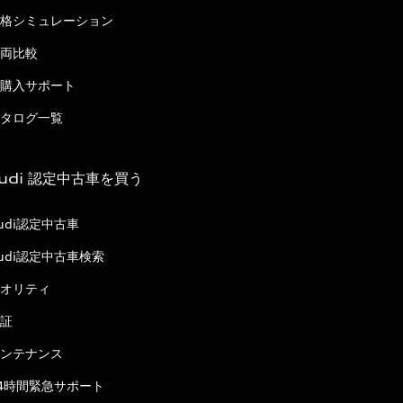
格シミュレーション
両比較
購入サポート
タログ一覧
udi 認定中古車を買う
udi認定中古車
udi認定中古車検索
オリティ
証
ンテナンス
4時間緊急サポート