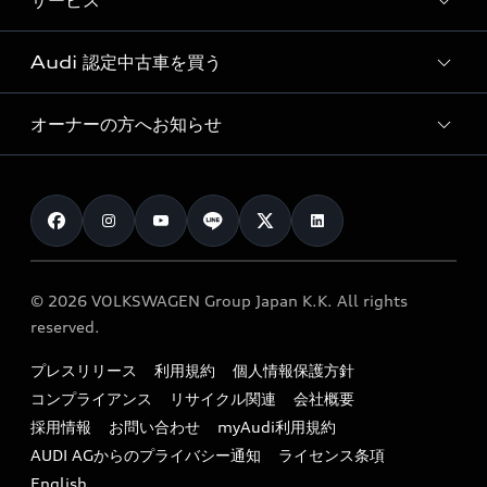
サービス
純正アクセサリー
見積り依頼
e-tronラインアップ
Audi exclusive
オンラインショップ
試乗予約
Audi 認定中古車を買う
サービス入庫予約
価格シミュレーション
Audi driving experience
Audi collection
サービスプログラム
車両比較
オーナーの方へお知らせ
Audi認定中古車
アウディナビアプリ
メンテナンス
ご購入サポート
Audi認定中古車検索
お知らせ
車検 / 定期点検
カタログ一覧
クオリティ
オーナー様向けキャンペーン
e-tronアフターサポート
保証
リコール関連情報
Audi Top Service紹介
© 2026 VOLKSWAGEN Group Japan K.K. All rights
メンテナンス
特定整備適用車一覧
reserved.
myAudi
24時間緊急サポート
リサイクル法
プレスリリース
利用規約
個人情報保護方針
ファイナンス
コンプライアンス
リサイクル関連
会社概要
よくある質問（FAQ）
採用情報
お問い合わせ
myAudi利用規約
キャンペーン / イベント
AUDI AGからのプライバシー通知
ライセンス条項
買取査定
English