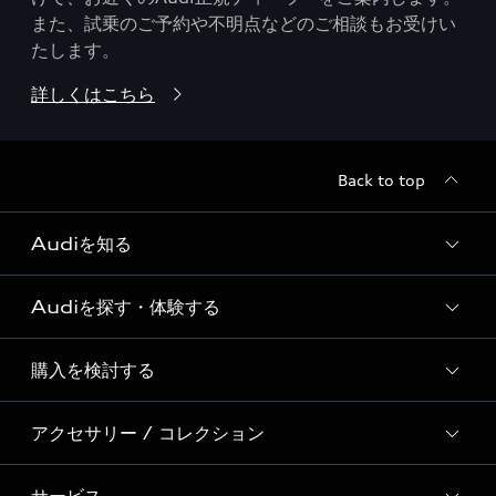
また、試乗のご予約や不明点などのご相談もお受けい
たします。
詳しくはこちら
Back to top
Audiを知る
Audiを探す・体験する
Audi ブランド
Story of Progress
購入を検討する
ディーラー検索
Audi Sport
新車在庫検索
アクセサリー / コレクション
モデル一覧
Formula 1®
試乗車・展示車検索
特別仕様モデル / 限定モデル
デジタルサービス