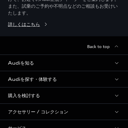
また、試乗のご予約や不明点などのご相談もお受けい
たします。
詳しくはこちら
Back to top
Audiを知る
Audiを探す・体験する
Audi ブランド
Story of Progress
購入を検討する
ディーラー検索
Audi Sport
新車在庫検索
アクセサリー / コレクション
モデル一覧
Formula 1®
試乗車・展示車検索
特別仕様モデル / 限定モデル
デジタルサービス