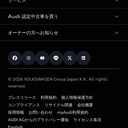
サービス
純正アクセサリー
見積もり依頼
e-tronラインアップ
Audi exclusive
オンラインショップ
試乗予約
Audi 認定中古車を買う
サービス入庫予約
価格シミュレーション
Audi driving experience
Audi collection
サービスプログラム
車両比較
オーナーの方へお知らせ
Audi認定中古車
アウディナビアプリ
メンテナンス
ご購入サポート
Audi認定中古車検索
お知らせ
車検 / 定期点検
カタログ一覧
クオリティ
オーナー様向けキャンペーン
e-tronアフターサポート
保証
リコール関連情報
Audi Top Service紹介
© 2026 VOLKSWAGEN Group Japan K.K. All rights
メンテナンス
特定整備適用車一覧
reserved.
myAudi
24時間緊急サポート
リサイクル法
プレスリリース
利用規約
個人情報保護方針
ファイナンス
コンプライアンス
リサイクル関連
会社概要
よくある質問（FAQ）
採用情報
お問い合わせ
myAudi利用規約
キャンペーン / イベント
AUDI AGからのプライバシー通知
ライセンス条項
買取査定
English