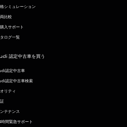
格シミュレーション
両比較
購入サポート
タログ一覧
udi 認定中古車を買う
udi認定中古車
udi認定中古車検索
オリティ
証
ンテナンス
4時間緊急サポート