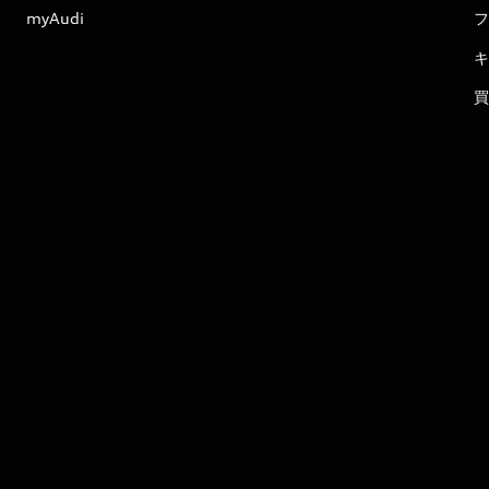
myAudi
フ
キ
買