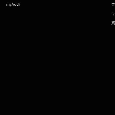
myAudi
フ
キ
買