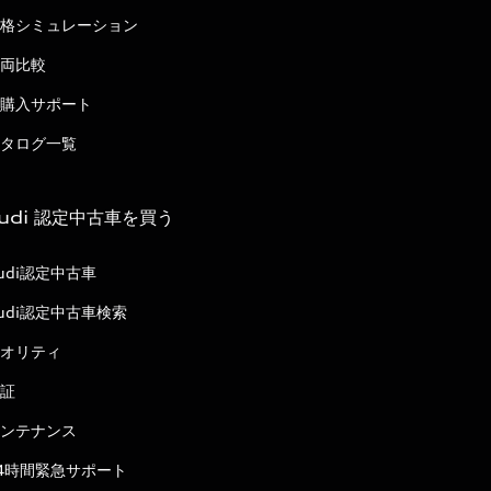
格シミュレーション
両比較
購入サポート
タログ一覧
udi 認定中古車を買う
udi認定中古車
udi認定中古車検索
オリティ
証
ンテナンス
4時間緊急サポート