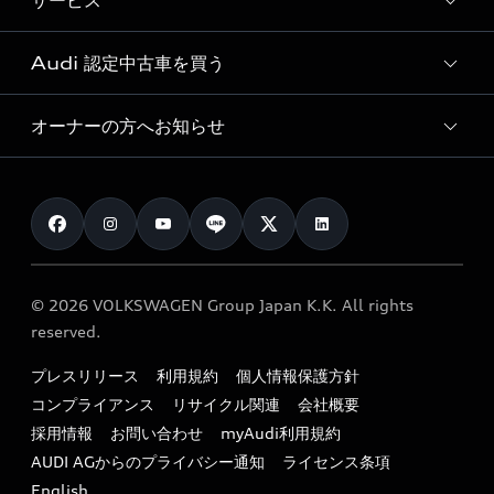
サービス
純正アクセサリー
見積り依頼
e-tronラインアップ
Audi exclusive
オンラインショップ
試乗予約
Audi 認定中古車を買う
サービス入庫予約
価格シミュレーション
Audi driving experience
Audi collection
サービスプログラム
車両比較
オーナーの方へお知らせ
Audi認定中古車
アウディナビアプリ
メンテナンス
ご購入サポート
Audi認定中古車検索
お知らせ
車検 / 定期点検
カタログ一覧
クオリティ
オーナー様向けキャンペーン
e-tronアフターサポート
保証
リコール関連情報
Audi Top Service紹介
© 2026 VOLKSWAGEN Group Japan K.K. All rights
メンテナンス
特定整備適用車一覧
reserved.
myAudi
24時間緊急サポート
リサイクル法
プレスリリース
利用規約
個人情報保護方針
ファイナンス
コンプライアンス
リサイクル関連
会社概要
よくある質問（FAQ）
採用情報
お問い合わせ
myAudi利用規約
キャンペーン / イベント
AUDI AGからのプライバシー通知
ライセンス条項
買取査定
English