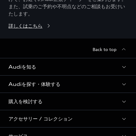
また、試乗のご予約や不明点などのご相談もお受けい
たします。
詳しくはこちら
Back to top
Audiを知る
Audiを探す・体験する
Audi ブランド
Story of Progress
購入を検討する
ディーラー検索
Audi Sport
新車在庫検索
アクセサリー / コレクション
モデル一覧
Formula 1®
試乗車・展示車検索
特別仕様モデル / 限定モデル
デジタルサービス