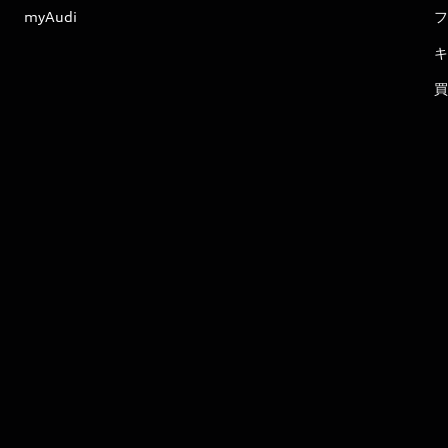
myAudi
フ
キ
買