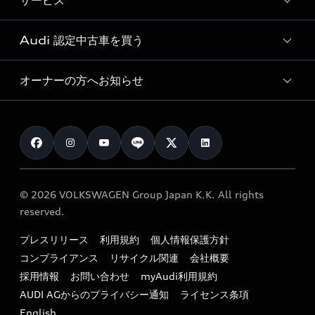
サービス
純正アクセサリー
見積り依頼
e-tronラインアップ
Audi exclusive
オンラインショップ
試乗予約
Audi 認定中古車を買う
サービス入庫予約
価格シミュレーション
Audi driving experience
Audi collection
サービスプログラム
車両比較
オーナーの方へお知らせ
Audi認定中古車
アウディナビアプリ
メンテナンス
ご購入サポート
Audi認定中古車検索
お知らせ
車検 / 定期点検
カタログ一覧
クオリティ
オーナー様向けキャンペーン
e-tronアフターサポート
保証
リコール関連情報
Audi Top Service紹介
© 2026 VOLKSWAGEN Group Japan K.K. All rights
メンテナンス
特定整備適用車一覧
reserved.
myAudi
24時間緊急サポート
リサイクル法
プレスリリース
利用規約
個人情報保護方針
ファイナンス
コンプライアンス
リサイクル関連
会社概要
よくある質問（FAQ）
採用情報
お問い合わせ
myAudi利用規約
キャンペーン / イベント
AUDI AGからのプライバシー通知
ライセンス条項
買取査定
English