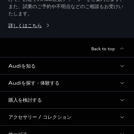
また、試乗のご予約や不明点などのご相談もお受けい
たします。
詳しくはこちら
Back to top
Audiを知る
Audiを探す・体験する
Audi ブランド
Story of Progress
購入を検討する
ディーラー検索
Audi Sport
新車在庫検索
アクセサリー / コレクション
モデル一覧
Formula 1®
試乗車・展示車検索
特別仕様モデル / 限定モデル
デジタルサービス