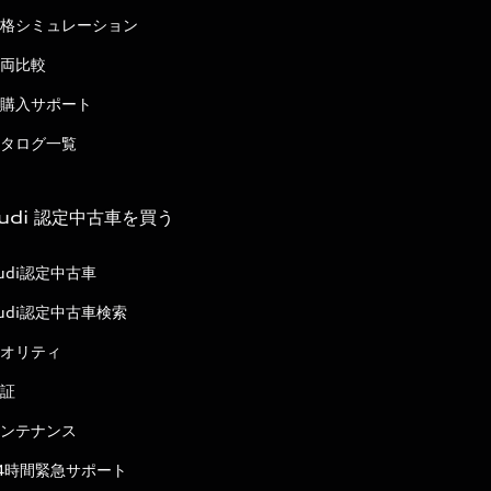
格シミュレーション
両比較
購入サポート
タログ一覧
udi 認定中古車を買う
udi認定中古車
udi認定中古車検索
オリティ
証
ンテナンス
4時間緊急サポート