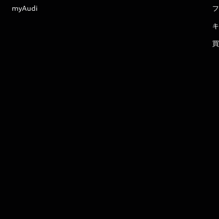
myAudi
フ
キ
買