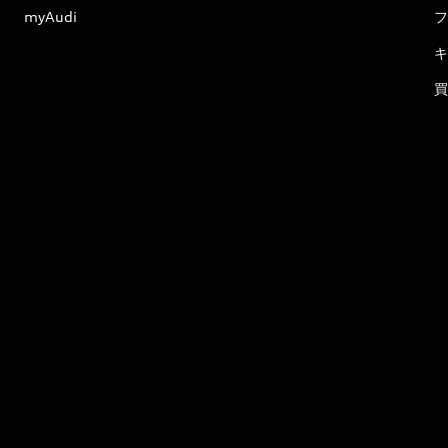
myAudi
フ
キ
買